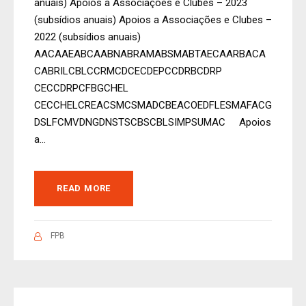
anuais) Apoios a Associações e Clubes – 2023
(subsídios anuais) Apoios a Associações e Clubes –
2022 (subsídios anuais)
AACAAEABCAABNABRAMABSMABTAECAARBACA
CABRILCBLCCRMCDCECDEPCCDRBCDRP
CECCDRPCFBGCHEL
CECCHELCREACSMCSMADCBEACOEDFLESMAFACG
DSLFCMVDNGDNSTSCBSCBLSIMPSUMAC Apoios
a...
READ MORE
FPB