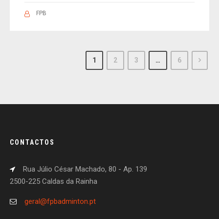
FPB
1
2
3
…
6
CONTACTOS
Rua Júlio César Machado, 80 - Ap. 139
2500-225 Caldas da Rainha
geral@fpbadminton.pt