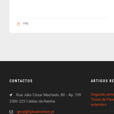
FPB
CONTACTOS
ARTIGOS R
Segundo semin
Rua Júlio César Machado, 80 - Ap. 139
Treino de Par
2500-225 Caldas da Rainha
setembro
geral@fpbadminton.pt