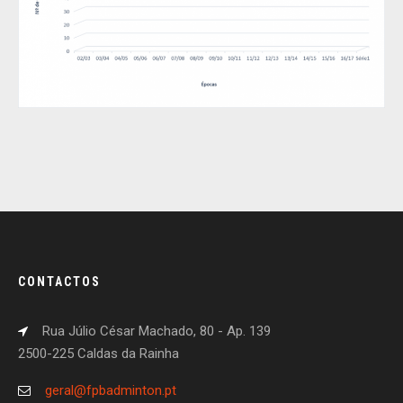
CONTACTOS
Rua Júlio César Machado, 80 - Ap. 139
2500-225 Caldas da Rainha
geral@fpbadminton.pt