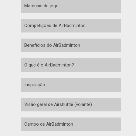
Materiais de jogo
Competições de AirBadminton
Benefícios do AirBadminton
O que é o AirBadminton?
Inspiração
Visão geral de Airshuttle (volante)
Campo de AirBadminton