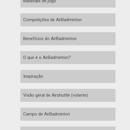
Materiais de jogo
Competições de AirBadminton
Benefícios do AirBadminton
O que é o AirBadminton?
Inspiração
Visão geral de Airshuttle (volante)
Campo de AirBadminton