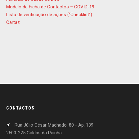
Modelo de Ficha de Contactos – COVID-19
Lista de verificação de ações (“Checklist”)
Cartaz
CONTACTOS
Rua Júlio César Machado, 80 - Ap. 139
2500-225 Caldas da Rainha