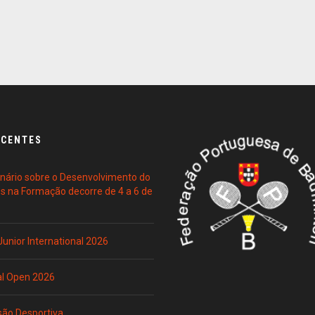
ECENTES
ário sobre o Desenvolvimento do
es na Formação decorre de 4 a 6 de
 Junior International 2026
al Open 2026
são Desportiva