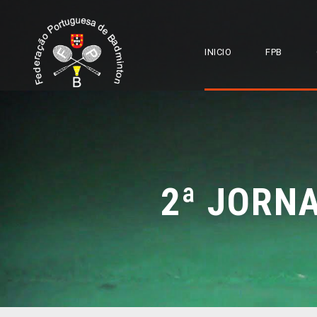
INICIO
FPB
2ª JORN