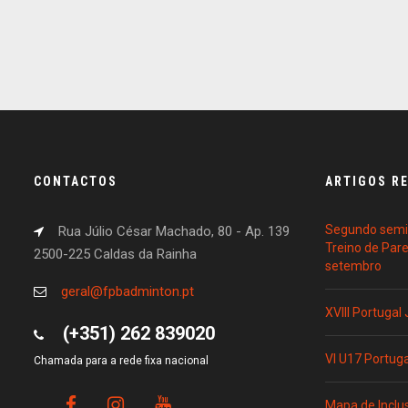
CONTACTOS
ARTIGOS R
Segundo semin
Rua Júlio César Machado, 80 - Ap. 139
Treino de Par
2500-225 Caldas da Rainha
setembro
geral@fpbadminton.pt
XVIII Portugal
(+351) 262 839020
VI U17 Portug
Chamada para a rede fixa nacional
Mapa de Inclu