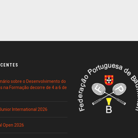
ECENTES
ário sobre o Desenvolvimento do
es na Formação decorre de 4 a 6 de
 Junior International 2026
al Open 2026