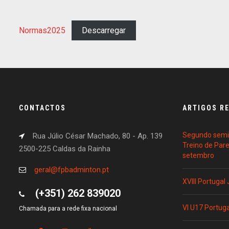
Normas2025
Descarregar
CONTACTOS
ARTIGOS R
Segundo semin
Rua Júlio César Machado, 80 - Ap. 139
Treino de Par
2500-225 Caldas da Rainha
setembro
geral@fpbadminton.pt
XVIII Portugal
(+351) 262 839020
VI U17 Portug
Chamada para a rede fixa nacional