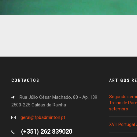
CONTACTOS
ARTIGOS R
Segundo semin
Rua Júlio César Machado, 80 - Ap. 139
Treino de Par
2500-225 Caldas da Rainha
setembro
geral@fpbadminton.pt
XVIII Portugal
(+351) 262 839020