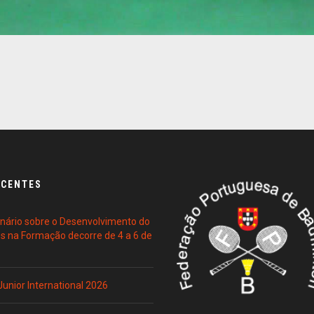
ECENTES
ário sobre o Desenvolvimento do
es na Formação decorre de 4 a 6 de
 Junior International 2026