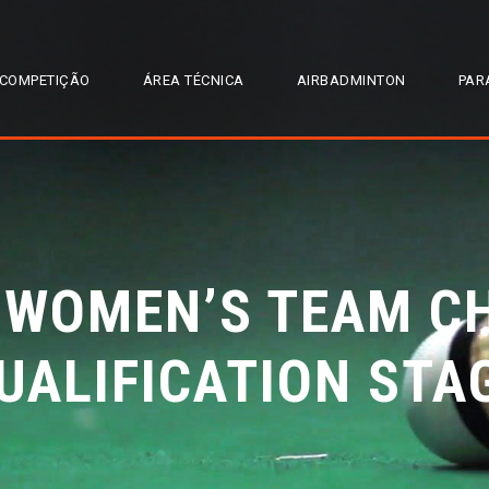
COMPETIÇÃO
ÁREA TÉCNICA
AIRBADMINTON
PAR
 WOMEN’S TEAM C
UALIFICATION STA