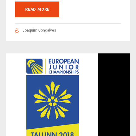
READ MORE
Joaquim Gonçalves