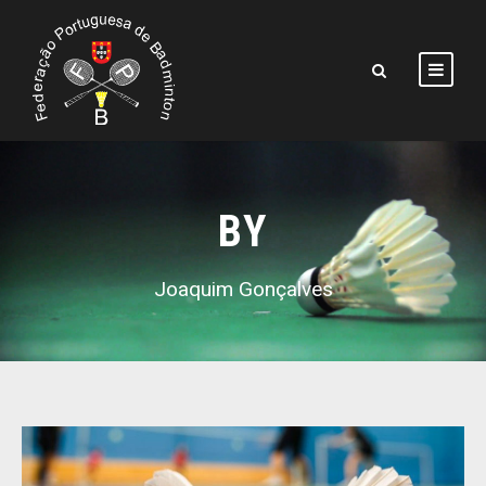
BY
Joaquim Gonçalves