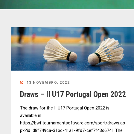
13 NOVEMBRO, 2022
Draws – II U17 Portugal Open 2022
The draw for the II U17 Portugal Open 2022 is
available in
https://bwf.tournamentsoftware.com/sport/draws.as
px?id=d8f749ca-31bd-41a1-9fd7-cef7f43d6741 The