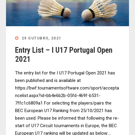
29 OUTUBRO, 2021
Entry List – I U17 Portugal Open
2021
The entry list for the I U17 Portugal Open 2021 has
been published and is available at
https://bwf.tournamentsoftware.com/sport/accepta
ncelist.aspx?id=bb4e6b2b-05fd-469f-b531-
7ffc1c6809a1 For selecting the players/pairs the
BEC European U17 Ranking from 25/10/2021 has
been used. Please be informed that following the re-
start of U17 Circuit tournaments in Europe, the BEC
European U17 ranking will be updated as below:...