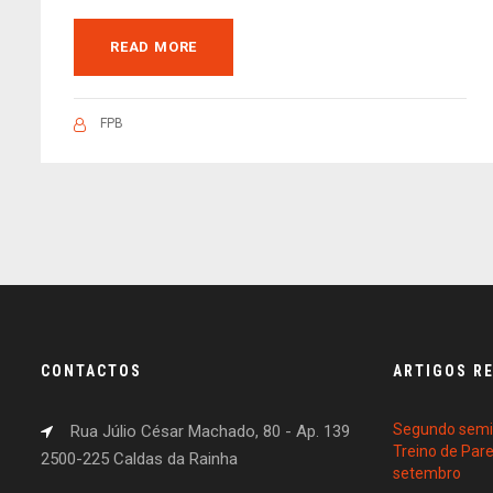
READ MORE
FPB
CONTACTOS
ARTIGOS R
Segundo semin
Rua Júlio César Machado, 80 - Ap. 139
Treino de Par
2500-225 Caldas da Rainha
setembro