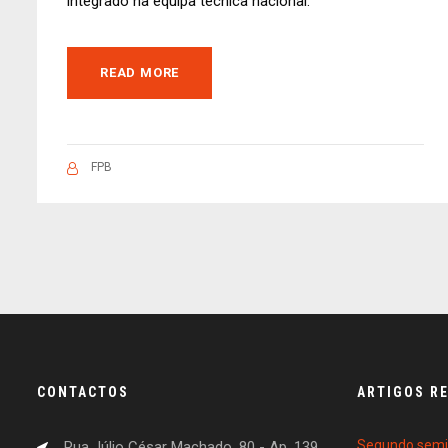
integrado na equipa técnica nacional.
READ MORE
FPB
CONTACTOS
ARTIGOS R
Segundo semin
Rua Júlio César Machado, 80 - Ap. 139