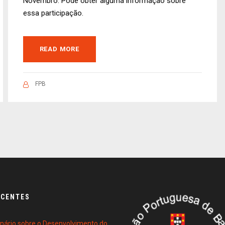
Novembro. Pode obter alguma informação sobre
essa participação.
READ MORE
FPB
ECENTES
ário sobre o Desenvolvimento do