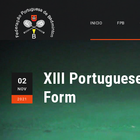
INICIO
FPB
XIII Portugues
02
NOV
Form
2021