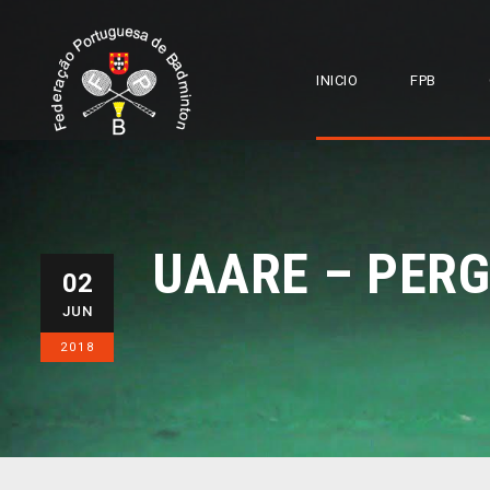
INICIO
FPB
UAARE – PER
02
JUN
2018