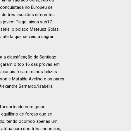
se tinha sagrado Campeão da
 conquistada no Europeu de
de três escalões diferentes
 jovem Tiago, ainda sub17,
 série, o polaco Mateusz Golas,
 atleta que se veio a sagrar
a a classificação de Santiago
ançaram o top 16 das provas em
nacionais foram menos felizes
nson e Mafalda Avelino e os pares
Alexandre Bernardo/Isabella
 foi sorteado num grupo
equilíbrio de forças que se
ado, tendo ocorrido apenas um
 vitória num dos três encontros,