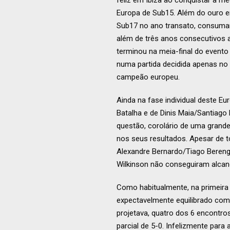
feliz em Ibiza ao conquistar a m
Europa de Sub15. Além do ouro e
Sub17 no ano transato, consuman
além de três anos consecutivos 
terminou na meia-final do evento
numa partida decidida apenas no 
campeão europeu.
Ainda na fase individual deste Eu
Batalha e de Dinis Maia/Santiag
questão, corolário de uma grande
nos seus resultados. Apesar de t
Alexandre Bernardo/Tiago Berengue
Wilkinson não conseguiram alcança
Como habitualmente, na primeira
expectavelmente equilibrado com 
projetava, quatro dos 6 encontr
parcial de 5-0. Infelizmente para