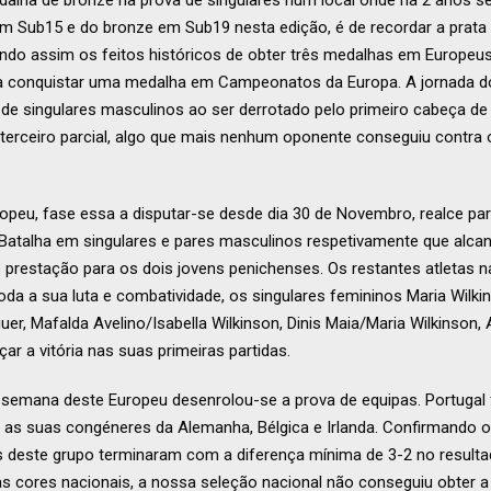
edalha de bronze na prova de singulares num local onde há 2 anos 
m Sub15 e do bronze em Sub19 nesta edição, é de recordar a prata
do assim os feitos históricos de obter três medalhas em Europeus 
a conquistar uma medalha em Campeonatos da Europa. A jornada do
 de singulares masculinos ao ser derrotado pelo primeiro cabeça de
terceiro parcial, algo que mais nenhum oponente conseguiu contra o
ropeu, fase essa a disputar-se desde dia 30 de Novembro, realce par
o Batalha em singulares e pares masculinos respetivamente que alc
 prestação para os dois jovens penichenses. Os restantes atletas 
oda a sua luta e combatividade, os singulares femininos Maria Wilki
r, Mafalda Avelino/Isabella Wilkinson, Dinis Maia/Maria Wilkinson, 
r a vitória nas suas primeiras partidas.
 semana deste Europeu desenrolou-se a prova de equipas. Portugal
as suas congéneres da Alemanha, Bélgica e Irlanda. Confirmando o 
os deste grupo terminaram com a diferença mínima de 3-2 no result
 as cores nacionais, a nossa seleção nacional não conseguiu obter a