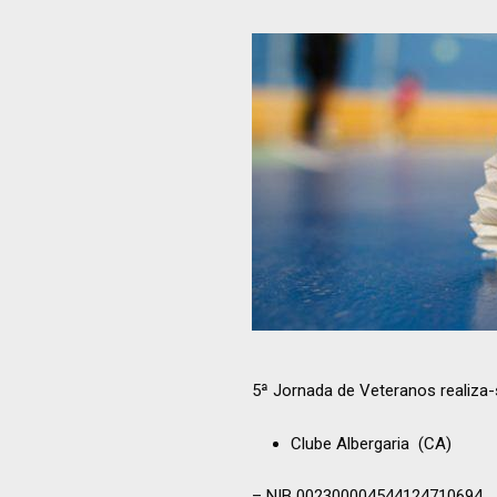
5ª Jornada de Veteranos realiza
Clube Albergaria (CA)
– NIB 002300004544124710694