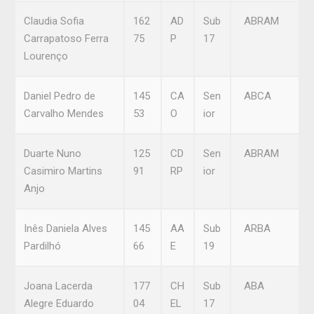
Claudia Sofia
162
AD
Sub
ABRAM
Carrapatoso Ferra
75
P
17
Lourenço
Daniel Pedro de
145
CA
Sen
ABCA
Carvalho Mendes
53
O
ior
Duarte Nuno
125
CD
Sen
ABRAM
Casimiro Martins
91
RP
ior
Anjo
Inês Daniela Alves
145
AA
Sub
ARBA
Pardilhó
66
E
19
Joana Lacerda
177
CH
Sub
ABA
Alegre Eduardo
04
EL
17