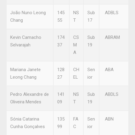
João Nuno Leong
145
NS
Sub
ADBLS
Chang
55
T
17
Kevin Camacho
174
CS
Sub
ABRAM
Selvarajah
37
M
19
A
Mariana Janete
128
CH
Sen
ABA
Leong Chang
27
EL
ior
Pedro Alexandre de
141
NS
Sub
ABDLS
Oliveira Mendes
09
T
19
Sónia Catarina
135
FA
Sen
ABN
Cunha Gonçalves
99
C
ior