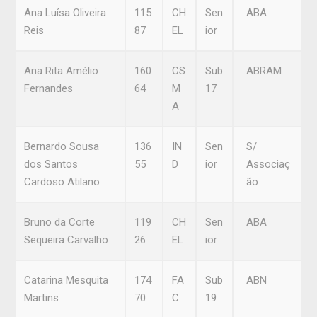
Ana Luísa Oliveira
115
CH
Sen
ABA
Reis
87
EL
ior
Ana Rita Amélio
160
CS
Sub
ABRAM
Fernandes
64
M
17
A
Bernardo Sousa
136
IN
Sen
S/
dos Santos
55
D
ior
Associaç
Cardoso Atilano
ão
Bruno da Corte
119
CH
Sen
ABA
Sequeira Carvalho
26
EL
ior
Catarina Mesquita
174
FA
Sub
ABN
Martins
70
C
19