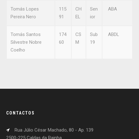
Tomás Lopes
115
CH
Sen
ABA
Pereira Nero
91
EL
ior
Tomás Santos
174
CS
Sub
ABDL
Silvestre Nobre
60
M
19
Coelho
CONTACTOS
Rua Júlio César Machado, 80 - Ap. 139
2500-225 Caldas da Rainha