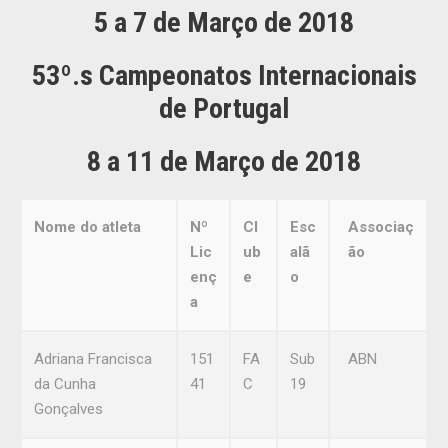
5 a 7 de Março de 2018
53º.s Campeonatos Internacionais
de Portugal
8 a 11 de Março de 2018
Nome do atleta
Nº
Cl
Esc
Associaç
Lic
ub
alã
ão
enç
e
o
a
Adriana Francisca
151
FA
Sub
ABN
da Cunha
41
C
19
Gonçalves