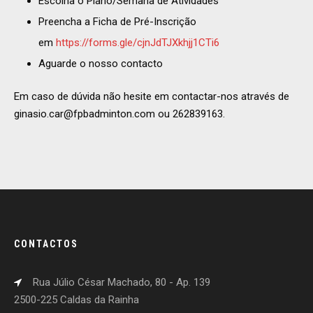
Escolha o Plano/Semana de Atividades
Preencha a Ficha de Pré-Inscrição
em
https://forms.gle/cjnJdTJXkhjj1CTi6
Aguarde o nosso contacto
Em caso de dúvida não hesite em contactar-nos através de
ginasio.car@fpbadminton.com ou 262839163.
CONTACTOS
Rua Júlio César Machado, 80 - Ap. 139
2500-225 Caldas da Rainha