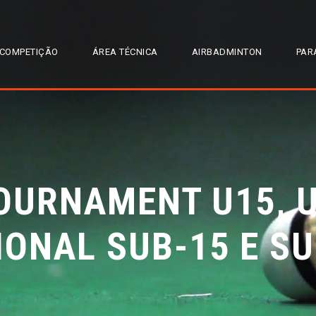
COMPETIÇÃO
ÁREA TÉCNICA
AIRBADMINTON
PAR
OURNAMENT U15, U
IONAL SUB-15 E SU