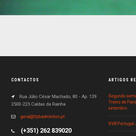
CONTACTOS
ARTIGOS R
Segundo semin
Rua Júlio César Machado, 80 - Ap. 139
Treino de Par
2500-225 Caldas da Rainha
setembro
geral@fpbadminton.pt
XVIII Portugal
(+351) 262 839020