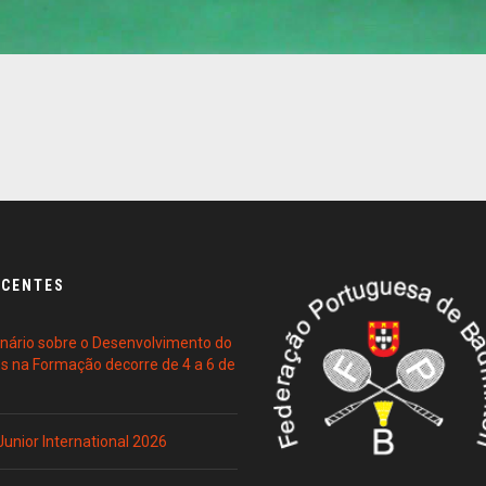
ECENTES
ário sobre o Desenvolvimento do
es na Formação decorre de 4 a 6 de
 Junior International 2026