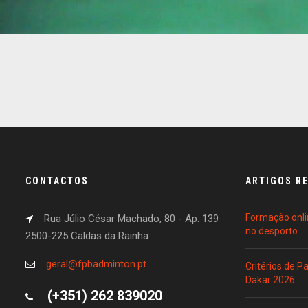
CONTACTOS
ARTIGOS R
Formação onli
Rua Júlio César Machado, 80 - Ap. 139
no desporto
2500-225 Caldas da Rainha
geral@fpbadminton.pt
Critérios de 
Dakar 2026
(+351) 262 839020