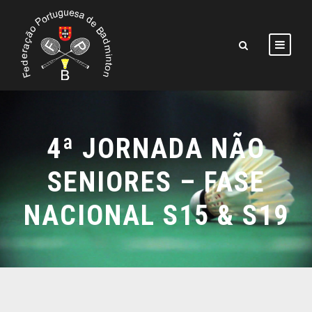
4ª JORNADA NÃO
SENIORES – FASE
NACIONAL S15 & S19