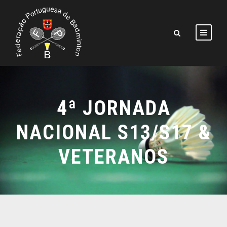
4ª JORNADA
NACIONAL S13/S17 &
VETERANOS