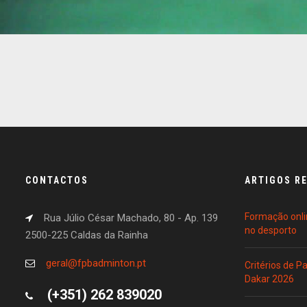
CONTACTOS
ARTIGOS R
Formação onli
Rua Júlio César Machado, 80 - Ap. 139
no desporto
2500-225 Caldas da Rainha
geral@fpbadminton.pt
Critérios de 
Dakar 2026
(+351) 262 839020