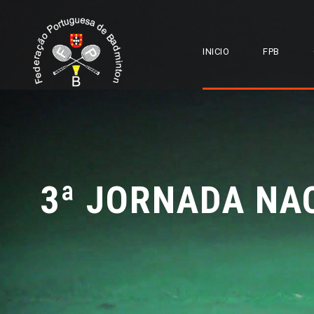
INICIO
FPB
3ª JORNADA NAC