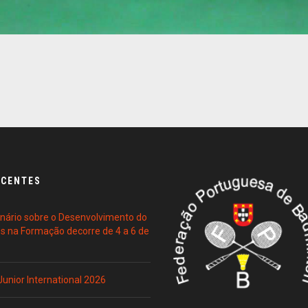
ECENTES
ário sobre o Desenvolvimento do
es na Formação decorre de 4 a 6 de
 Junior International 2026