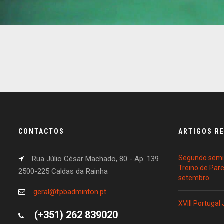
CONTACTOS
ARTIGOS R
Segundo semin
Rua Júlio César Machado, 80 - Ap. 139
Treino de Par
2500-225 Caldas da Rainha
setembro
geral@fpbadminton.pt
XVIII Portugal
(+351) 262 839020