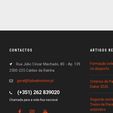
CONTACTOS
ARTIGOS R
Formação onli
Rua Júlio César Machado, 80 - Ap. 139
no desporto
2500-225 Caldas da Rainha
geral@fpbadminton.pt
Critérios de 
Dakar 2026
(+351) 262 839020
Segundo semin
Chamada para a rede fixa nacional
Treino de Par
setembro