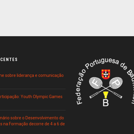
ECENTES
ne sobre liderança e comunicação
Participação: Youth Olympic Games
ário sobre o Desenvolvimento do
es na Formação decorre de 4 a 6 de