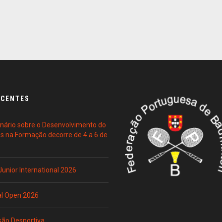
ECENTES
ário sobre o Desenvolvimento do
es na Formação decorre de 4 a 6 de
 Junior International 2026
al Open 2026
são Desportiva