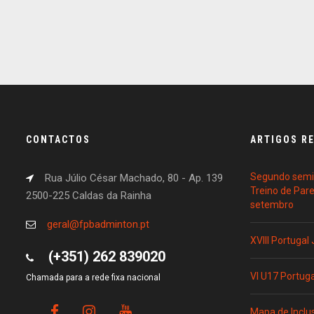
CONTACTOS
ARTIGOS R
Segundo semin
Rua Júlio César Machado, 80 - Ap. 139
Treino de Par
2500-225 Caldas da Rainha
setembro
geral@fpbadminton.pt
XVIII Portugal
(+351) 262 839020
VI U17 Portug
Chamada para a rede fixa nacional
Mapa de Inclu