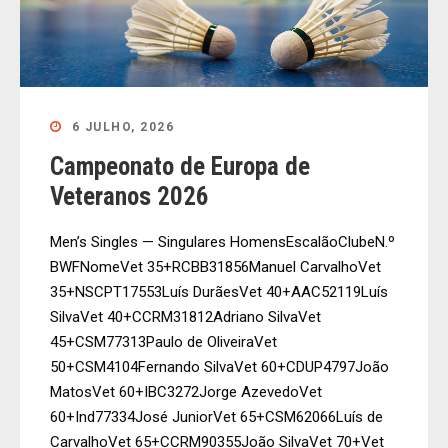
6 JULHO, 2026
Campeonato de Europa de
Veteranos 2026
Men’s Singles — Singulares HomensEscalãoClubeN.º
BWFNomeVet 35+RCBB31856Manuel CarvalhoVet
35+NSCPT17553Luís DurãesVet 40+AAC52119Luís
SilvaVet 40+CCRM31812Adriano SilvaVet
45+CSM77313Paulo de OliveiraVet
50+CSM4104Fernando SilvaVet 60+CDUP4797João
MatosVet 60+IBC3272Jorge AzevedoVet
60+Ind77334José JuniorVet 65+CSM62066Luís de
CarvalhoVet 65+CCRM90355João SilvaVet 70+Vet