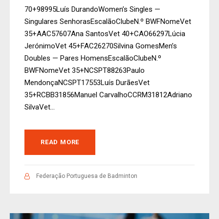
70+98995Luís DurandoWomen’s Singles —
Singulares SenhorasEscalãoClubeN.º BWFNomeVet
35+AAC57607Ana SantosVet 40+CAO66297Lúcia
JerónimoVet 45+FAC26270Silvina GomesMen’s
Doubles — Pares HomensEscalãoClubeN.º
BWFNomeVet 35+NCSPT88263Paulo
MendonçaNCSPT17553Luís DurãesVet
35+RCBB31856Manuel CarvalhoCCRM31812Adriano
SilvaVet...
READ MORE
Federação Portuguesa de Badminton