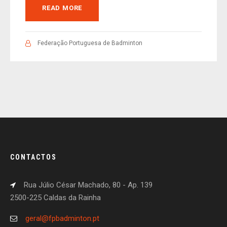
READ MORE
Federação Portuguesa de Badminton
CONTACTOS
Rua Júlio César Machado, 80 - Ap. 139
2500-225 Caldas da Rainha
geral@fpbadminton.pt