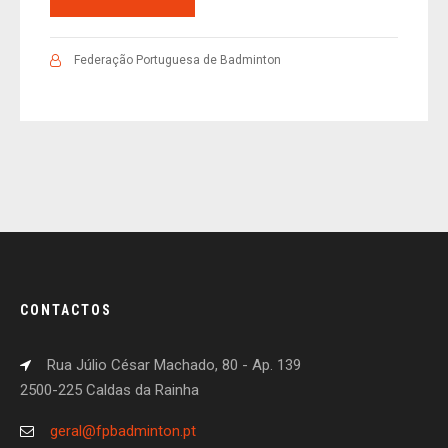
Federação Portuguesa de Badminton
CONTACTOS
Rua Júlio César Machado, 80 - Ap. 139
2500-225 Caldas da Rainha
geral@fpbadminton.pt