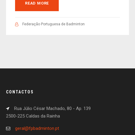
READ MORE
Federação Portuguesa de Badminton
CONTACTOS
Rua Júlio César Machado, 80 - Ap. 139
2500-225 Caldas da Rainha
geral@fpbadminton.pt