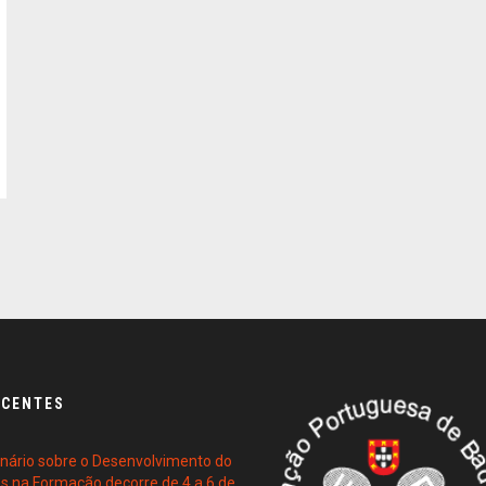
ECENTES
ário sobre o Desenvolvimento do
es na Formação decorre de 4 a 6 de