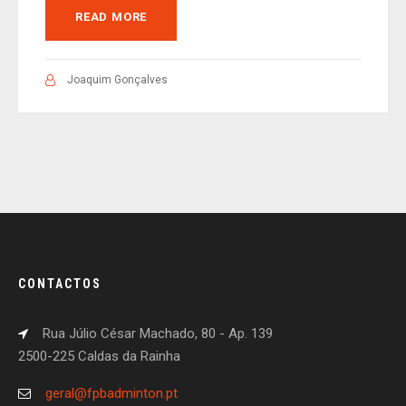
READ MORE
Joaquim Gonçalves
CONTACTOS
Rua Júlio César Machado, 80 - Ap. 139
2500-225 Caldas da Rainha
geral@fpbadminton.pt