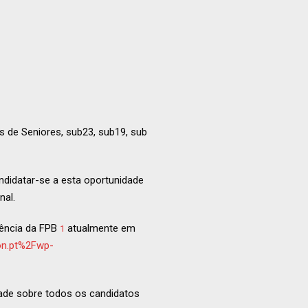
s de Seniores, sub23, sub19, sub
ndidatar-se a esta oportunidade
nal.
dência da FPB
atualmente em
1
on.pt%2Fwp-
dade sobre todos os candidatos