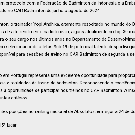
um protocolo com a Federação de Badminton da Indonésia e a Emba
dado no CAR Badminton de junho a agosto de 2024.
n, o treinador Yopi Andhika, altamente respeitado no mundo do B
tas de alto rendimento na Indonésia, alguns atualmente no top 30 mu
ara o seu cargo nos últimos anos no Departamento de Desenvolvime
o selecionador de atletas Sub 19 de potencial talento desportivo ju
isponível para sessões de treino no CAR Badminton de segunda a se
o em Portugal representa uma excelente oportunidade para proporci
veis e realidades de treino de badminton. Reconhecendo a excelênci
tas a oportunidade de participar nos treinos no CAR Badminton. A ins
tes critérios:
intes posições no ranking nacional de Absolutos, em vigor a 24 de J
º lugar;