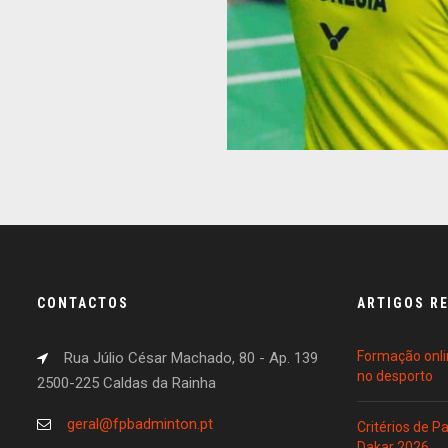
CONTACTOS
ARTIGOS R
Formação onli
Rua Júlio César Machado, 80 - Ap. 139
no desporto
2500-225 Caldas da Rainha
geral@fpbadminton.pt
Critérios de 
Dakar 2026