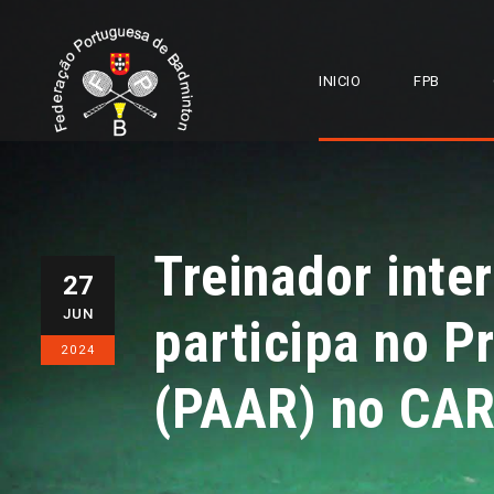
INICIO
FPB
Treinador inte
27
JUN
participa no P
2024
(PAAR) no CAR