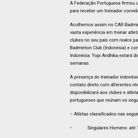
A Federação Portuguesa firmou 
para receber um treinador convi
Acolhemos assim no CAR Badminto
vasta experiência em treinar atle
clubes no seu país com realce p
Badminton Club (Indonésia) e com
Indonésia. Yopi Andhika estará d
semanas.
A presença do treinador indonési
contato direto com diferentes ní
disponibilizará aos clubes e atle
portugueses que reúnam os seguin
– Atletas classificados nas segu
• Singulares Homens: até 15