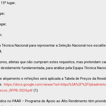
5º lugar;
ar;
gar;
r;
 Técnica Nacional para representar a Seleção Nacional nos escalõe
4;
riores, atletas que não cumpram estes requisitos, mas pretendam ca
, devidamente fundamentada, para análise pela Equipa Técnica Nacio
e alojamento e refeições será aplicada a Tabela de Preços da Resi
ui:
https://docs.google.com/viewer?url=https%3A%2F%2Ffpbadmint
recos_RFPB-2024.pdf
(1)
eridos no PAAR – Programa de Apoio ao Alto Rendimento têm priori