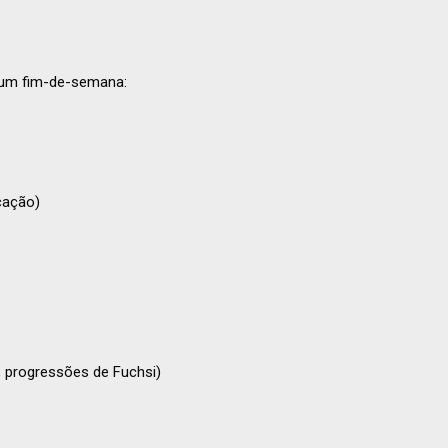
e um fim-de-semana:
icação)
; progressões de Fuchsi)