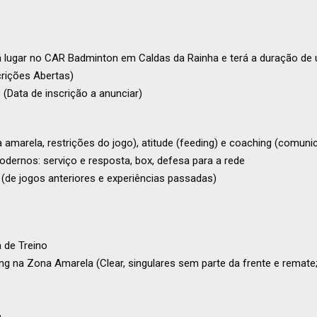
erá lugar no CAR Badminton em Caldas da Rainha e terá a duração d
crições Abertas)
 (Data de inscrição a anunciar)
a amarela, restrições do jogo), atitude (feeding) e coaching (comun
dernos: serviço e resposta, box, defesa para a rede
 (de jogos anteriores e experiências passadas)
a de Treino
ng na Zona Amarela (Clear, singulares sem parte da frente e remate
e