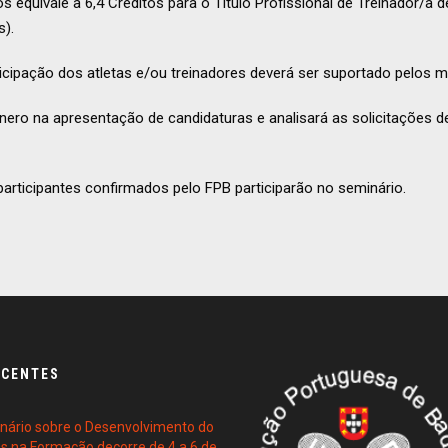
s equivale a 6,4 Créditos para o Título Profissional de Treinador/a d
s).
icipação dos atletas e/ou treinadores deverá ser suportado pelos 
énero na apresentação de candidaturas e analisará as solicitações 
rticipantes confirmados pelo FPB participarão no seminário.
ECENTES
ário sobre o Desenvolvimento do
es na Formação decorre de 4 a 6 de