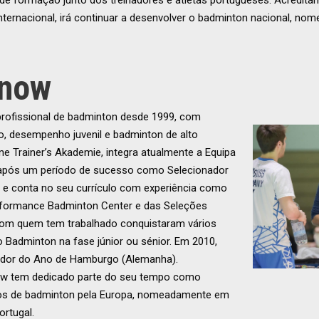
e formação junto dos treinadores e atletas portugueses. Acredita
ternacional, irá continuar a desenvolver o badminton nacional, nom
hnow
rofissional de badminton desde 1999, com
o, desempenho juvenil e badminton de alto
ne Trainer’s Akademie, integra atualmente a Equipa
 após um período de sucesso como Selecionador
 e conta no seu currículo com experiência como
erformance Badminton Center e das Seleções
 com quem tem trabalhado conquistaram vários
 Badminton na fase júnior ou sénior. Em 2010,
nador do Ano de Hamburgo (Alemanha).
w tem dedicado parte do seu tempo como
ios de badminton pela Europa, nomeadamente em
ortugal.