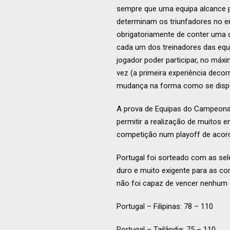
sempre que uma equipa alcance pr
determinam os triunfadores no en
obrigatoriamente de conter uma d
cada um dos treinadores das equi
jogador poder participar, no máx
vez (a primeira experiência dec
mudança na forma como se disput
A prova de Equipas do Campeona
permitir a realização de muitos 
competição num playoff de acor
Portugal foi sorteado com as sele
duro e muito exigente para as co
não foi capaz de vencer nenhum
Portugal – Filipinas: 78 – 110
Portugal – Tailândia: 75 – 110