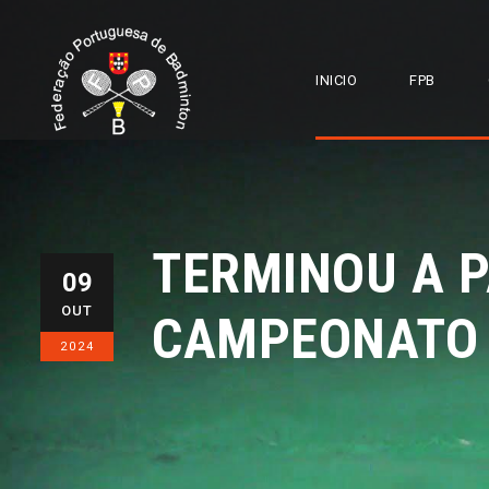
INICIO
FPB
TERMINOU A 
09
OUT
CAMPEONATO 
2024