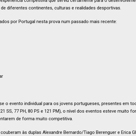
experiência competitiva que serviu certamente para o desenvolvime
 de diferentes continentes, culturas e realidades desportivas.
ados por Portugal nesta prova num passado mais recente:
ar
se o evento individual para os jovens portugueses, presentes em t
21 SS, 77 PH, 80 PS e 121 PM), o nível dos eventos esteve muito for
entarem de forma muito competitiva.
 couberam às duplas Alexandre Bernardo/Tiago Berenguer e Erica Gl