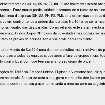
imeiramente os 33, 44, 55, 66, 77, 88, 99 até finalmente serem ati
contro. Entre outras particularidades destaca-se o facto de as cinc
as cinco disciplinas (SH, SS, PH, PS, PM); de a ordem das partidas
pas em confronto; de a ordem das partidas 6 a 10 ter de ser a mes
imo, em quatro das dez partidas. Como referido este sistema está a
orreu em 2018 nos Jogos Olímpicos da Juventude) mas poderá ser u
am as provas de equipas sob a sua égide daqui em diante.
to do Mundo de Sub19 é uma das competições mais rentáveis do po
encontros a todas as equipas já que após a fase de grupos inicial,
do com o lugar com que terminaram no seu grupo de origem.
ções da Tailândia, Estados Unidos, Filipinas e Vietname naquele que
res nacionais. Apesar de toda a luta, garra e empenho dos jovens p
 dos encontros do seu grupo, terminando o mesmo com os seguinte