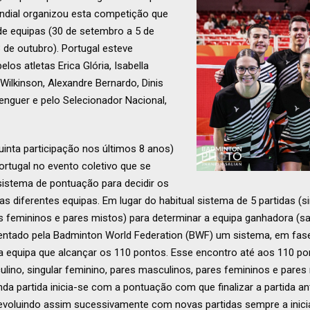
ndial organizou esta competição que
de equipas (30 de setembro a 5 de
3 de outubro). Portugal esteve
os atletas Erica Glória, Isabella
 Wilkinson, Alexandre Bernardo, Dinis
enguer e pelo Selecionador Nacional,
uinta participação nos últimos 8 anos)
rtugal no evento coletivo que se
sistema de pontuação para decidir os
 diferentes equipas. Em lugar do habitual sistema de 5 partidas (si
s femininos e pares mistos) para determinar a equipa ganhadora (s
lementado pela Badminton World Federation (BWF) um sistema, em fa
ra equipa que alcançar os 110 pontos. Esse encontro até aos 110 p
ulino, singular feminino, pares masculinos, pares femininos e pares 
nda partida inicia-se com a pontuação com que finalizar a partida a
; evoluindo assim sucessivamente com novas partidas sempre a inic