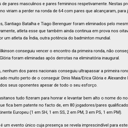
 de pares masculinos e pares femininos respetivamente. Nestas pro
ino viriam a perder na ronda de 64 com pares que alcançaram, para j
s, Santiago Batalha e Tiago Berenguer foram eliminados pelo mesmo
vamente, atleta esse que também ainda continua em prova nos oitav
or um atleta da Índia, outra potência do badminton mundial.
ilkinson conseguiu vencer o encontro da primeira ronda, não conse
 Glória foram eliminadas após derrotas na eliminatória inaugural.
s, nenhum dos pares nacionais conseguiu ultrapassar a primeira ron
ado muito perto de o conseguir. Dinis Maia/Erica Glória e Alexandre
dos seus oponentes apesar de todo o seu esforço.
usitanos tudo fizeram para honrar e levantar bem alto o nome do nos
que fica bem patente no facto de, em 80 jogadores/pares qualificad
inente Europeu (1 em SH, 1 em SS, 2 em PM, 3 em PS, 1 em PM).
um evento único cuja presença se revela imprescindível para estes