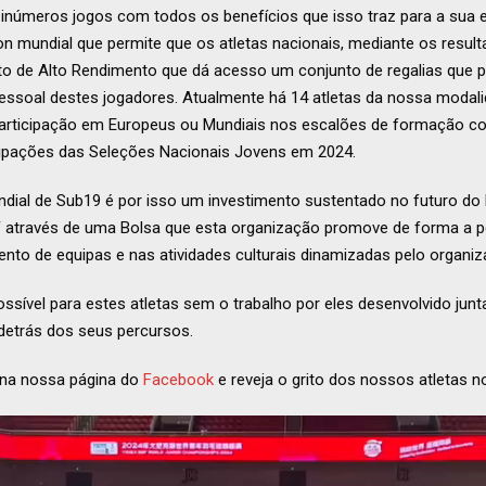
inúmeros jogos com todos os benefícios que isso traz para a sua
on mundial que permite que os atletas nacionais, mediante os resu
uto de Alto Rendimento que dá acesso um conjunto de regalias que p
essoal destes jogadores. Atualmente há 14 atletas da nossa modali
participação em Europeus ou Mundiais nos escalões de formação c
icipações das Seleções Nacionais Jovens em 2024.
ndial de Sub19 é por isso um investimento sustentado no futuro do
através de uma Bolsa que esta organização promove de forma a perm
nto de equipas e nas atividades culturais dinamizadas pelo organiz
ossível para estes atletas sem o trabalho por eles desenvolvido ju
r detrás dos seus percursos.
s na nossa página do
Facebook
e reveja o grito dos nossos atletas no