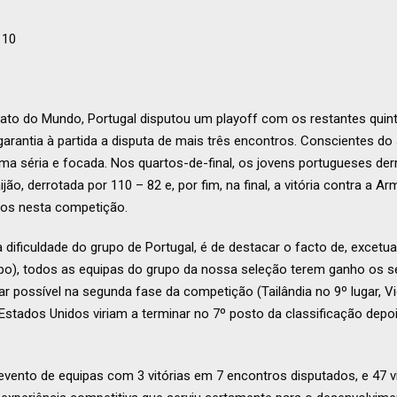
110
ato do Mundo, Portugal disputou um playoff com os restantes quint
arantia à partida a disputa de mais três encontros. Conscientes do 
ma séria e focada. Nos quartos-de-final, os jovens portugueses de
ão, derrotada por 110 – 82 e, por fim, na final, a vitória contra a 
itos nesta competição.
a dificuldade do grupo de Portugal, é de destacar o facto de, excet
upo), todos as equipas do grupo da nossa seleção terem ganho os se
r possível na segunda fase da competição (Tailândia no 9º lugar, Vi
 Estados Unidos viriam a terminar no 7º posto da classificação depo
vento de equipas com 3 vitórias em 7 encontros disputados, e 47 vi