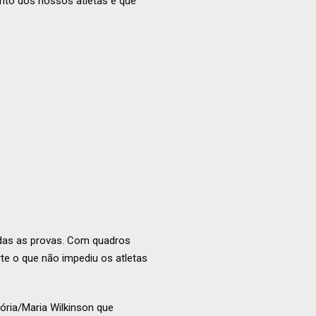
nto dos nossos atletas e que
odas as provas. Com quadros
te o que não impediu os atletas
ória/Maria Wilkinson que