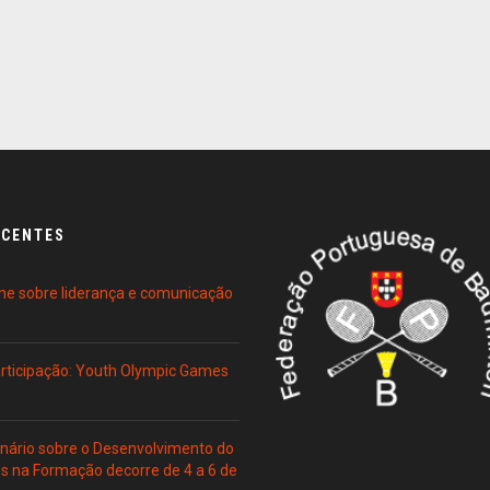
ECENTES
ne sobre liderança e comunicação
Participação: Youth Olympic Games
ário sobre o Desenvolvimento do
es na Formação decorre de 4 a 6 de