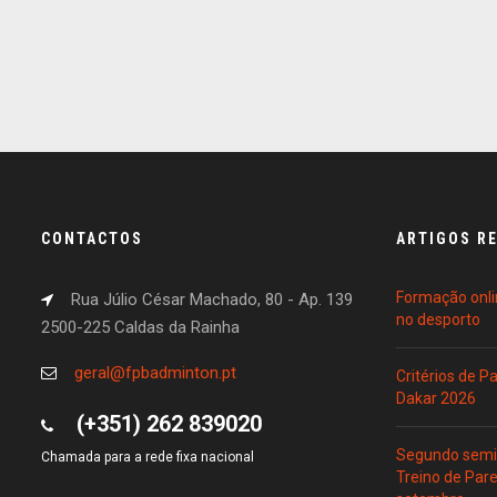
CONTACTOS
ARTIGOS R
Formação onli
Rua Júlio César Machado, 80 - Ap. 139
no desporto
2500-225 Caldas da Rainha
geral@fpbadminton.pt
Critérios de 
Dakar 2026
(+351) 262 839020
Segundo semin
Chamada para a rede fixa nacional
Treino de Par