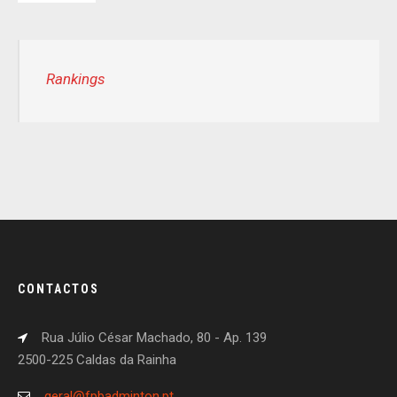
Rankings
CONTACTOS
Rua Júlio César Machado, 80 - Ap. 139
2500-225 Caldas da Rainha
geral@fpbadminton.pt