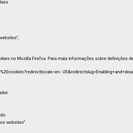
kies
websites”;
okies no Mozilla Firefox. Para mais informações sobre definições de 
r%20cookies?redirectlocale=en- US&redirectslug=Enabling+and+disab
ador.
údo.
os websites”.