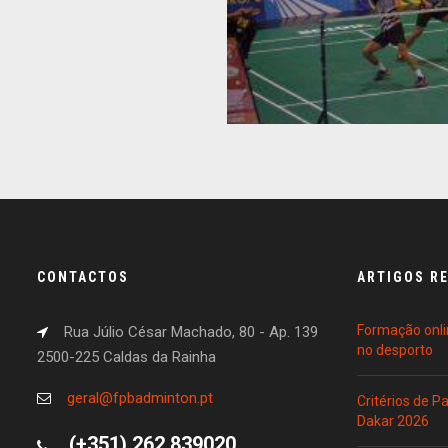
CONTACTOS
ARTIGOS R
Formação onli
Rua Júlio César Machado, 80 - Ap. 139
no desporto
2500-225 Caldas da Rainha
geral@fpbadminton.pt
Critérios de 
Dakar 2026
(+351) 262 839020