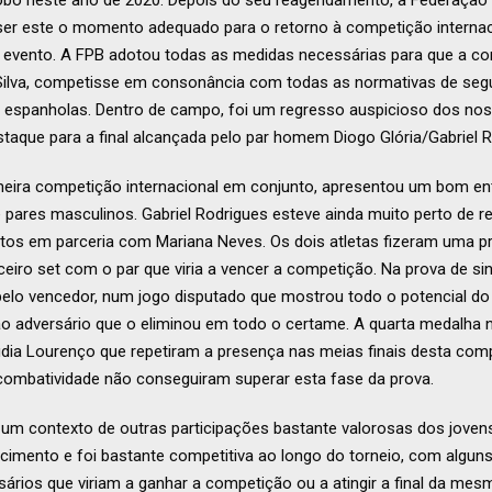
obo neste ano de 2020. Depois do seu reagendamento, a Federação
 ser este o momento adequado para o retorno à competição internac
evento. A FPB adotou todas as medidas necessárias para que a comi
 Silva, competisse em consonância com todas as normativas de seg
e espanholas. Dentro de campo, foi um regresso auspicioso dos no
aque para a final alcançada pelo par homem Diogo Glória/Gabriel R
rimeira competição internacional em conjunto, apresentou um bom e
 pares masculinos. Gabriel Rodrigues esteve ainda muito perto de re
istos em parceria com Mariana Neves. Os dois atletas fizeram uma 
eiro set com o par que viria a vencer a competição. Na prova de sin
pelo vencedor, num jogo disputado que mostrou todo o potencial do
ao adversário que o eliminou em todo o certame. A quarta medalha 
dia Lourenço que repetiram a presença nas meias finais desta comp
 combatividade não conseguiram superar esta fase da prova.
um contexto de outras participações bastante valorosas dos jovens
cimento e foi bastante competitiva ao longo do torneio, com algun
ários que viriam a ganhar a competição ou a atingir a final da mesm