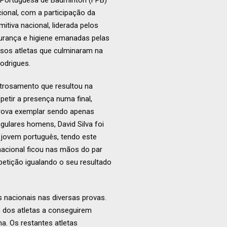
 Portuguesa de Badminton (FPB)
ional, com a participação da
tiva nacional, liderada pelos
urança e higiene emanadas pelas
ssos atletas que culminaram na
odrigues.
ntrosamento que resultou na
petir a presença numa final,
prova exemplar sendo apenas
gulares homens, David Silva foi
 jovem português, tendo este
nacional ficou nas mãos do par
etição igualando o seu resultado
 nacionais nas diversas provas.
s dos atletas a conseguirem
a. Os restantes atletas