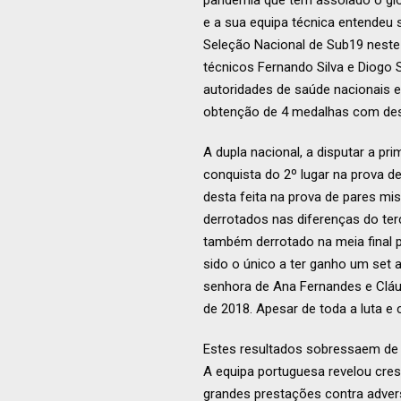
pandemia que tem assolado o gl
e a sua equipa técnica entendeu
Seleção Nacional de Sub19 neste 
técnicos Fernando Silva e Diogo
autoridades de saúde nacionais 
obtenção de 4 medalhas com dest
A dupla nacional, a disputar a p
conquista do 2º lugar na prova de
desta feita na prova de pares m
derrotados nas diferenças do terc
também derrotado na meia final 
sido o único a ter ganho um set 
senhora de Ana Fernandes e Cláu
de 2018. Apesar de toda a luta e
Estes resultados sobressaem de 
A equipa portuguesa revelou cres
grandes prestações contra advers