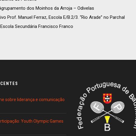
Agrupamento dos Moinhos da Arroja – Odivelas
vo Prof. Manuel Ferraz, Escola E/B.2/3. “Rio Arade” no Parchal
 Escola Secundária Francisco Franco
ECENTES
ne sobre liderança e comunicação
Participação: Youth Olympic Games