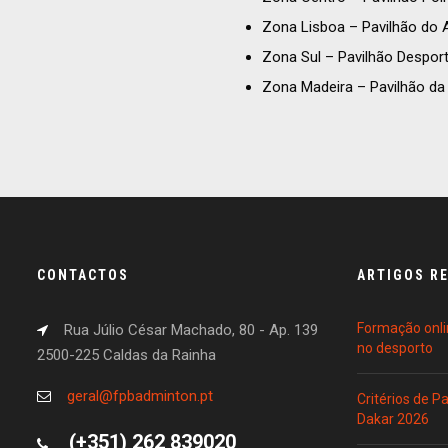
Zona Lisboa – Pavilhão do 
Zona Sul – Pavilhão Desporti
Zona Madeira – Pavilhão da
CONTACTOS
ARTIGOS R
Formação onli
Rua Júlio César Machado, 80 - Ap. 139
no desporto
2500-225 Caldas da Rainha
geral@fpbadminton.pt
Critérios de 
Dakar 2026
(+351) 262 839020