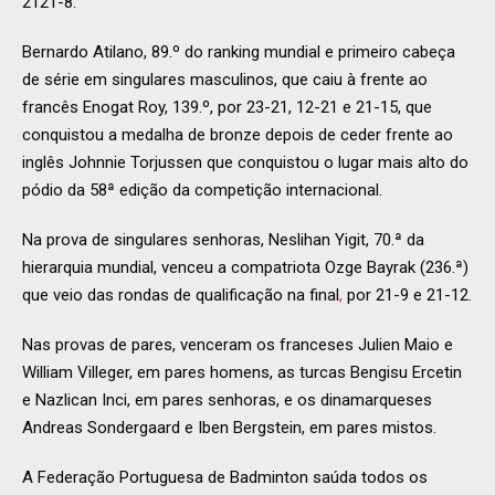
2121-8.
Bernardo Atilano, 89.º do ranking mundial e primeiro cabeça
de série em singulares masculinos, que caiu à frente ao
francês Enogat Roy, 139.º, por 23-21, 12-21 e 21-15, que
conquistou a medalha de bronze depois de ceder frente ao
inglês Johnnie Torjussen que conquistou o lugar mais alto do
pódio da 58ª edição da competição internacional.
Na prova de singulares senhoras, Neslihan Yigit, 70.ª da
hierarquia mundial, venceu a compatriota Ozge Bayrak (236.ª)
que veio das rondas de qualificação na final
,
por 21-9 e 21-12.
Nas provas de pares, venceram os franceses Julien Maio e
William Villeger, em pares homens, as turcas Bengisu Ercetin
e Nazlican Inci, em pares senhoras, e os dinamarqueses
Andreas Sondergaard e Iben Bergstein, em pares mistos.
A Federação Portuguesa de Badminton saúda todos os