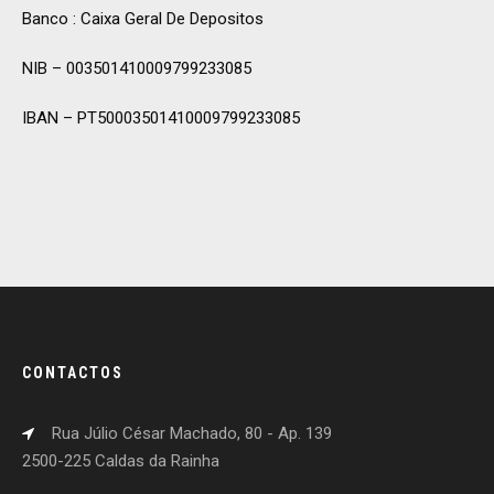
Banco : Caixa Geral De Depositos
NIB – 003501410009799233085
IBAN – PT50003501410009799233085
CONTACTOS
Rua Júlio César Machado, 80 - Ap. 139
2500-225 Caldas da Rainha