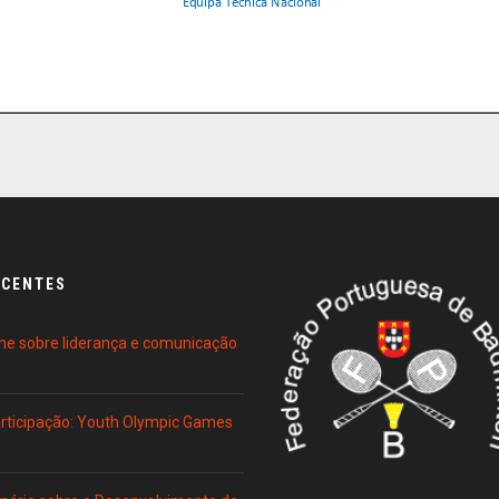
ECENTES
ne sobre liderança e comunicação
Participação: Youth Olympic Games