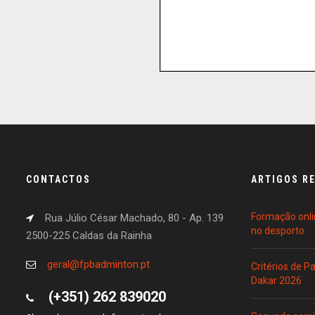
CONTACTOS
ARTIGOS R
Formação onli
Rua Júlio César Machado, 80 - Ap. 139
no desporto
2500-225 Caldas da Rainha
geral@fpbadminton.pt
Critérios de 
Dakar 2026
(+351) 262 839020