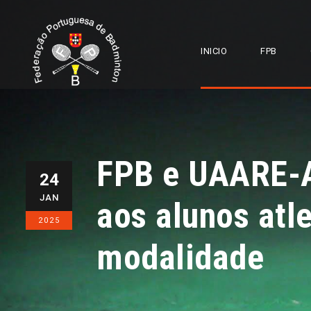
INICIO
FPB
FPB e UAARE-
24
JAN
aos alunos atl
2025
modalidade