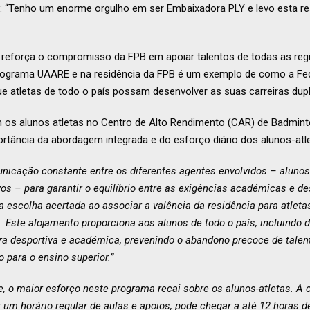
: “Tenho um enorme orgulho em ser Embaixadora PLY e levo esta r
 reforça o compromisso da FPB em apoiar talentos de todas as regi
programa UAARE e na residência da FPB é um exemplo de como a Fe
ue atletas de todo o país possam desenvolver as suas carreiras du
s alunos atletas no Centro de Alto Rendimento (CAR) de Badminton
rtância da abordagem integrada e do esforço diário dos alunos-atle
icação constante entre os diferentes agentes envolvidos – alunos-
os – para garantir o equilíbrio entre as exigências académicas e d
escolha acertada ao associar a valência da residência para atleta
. Este alojamento proporciona aos alunos de todo o país, incluindo 
eira desportiva e académica, prevenindo o abandono precoce de tale
 para o ensino superior.”
, o maior esforço neste programa recai sobre os alunos-atletas. A c
um horário regular de aulas e apoios, pode chegar a até 12 horas de