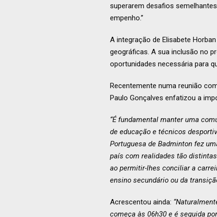
superarem desafios semelhantes
empenho.”
A integração de Elisabete Horban
geográficas. A sua inclusão no 
oportunidades necessária para q
Recentemente numa reunião com o
Paulo Gonçalves enfatizou a impo
“É fundamental manter uma comun
de educação e técnicos desportiv
Portuguesa de Badminton fez uma 
país com realidades tão distintas
ao permitir-lhes conciliar a carr
ensino secundário ou da transição
Acrescentou ainda:
“Naturalmente
começa às 06h30 e é seguida por 