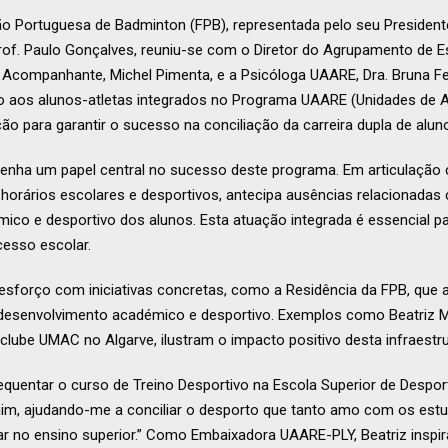
 Portuguesa de Badminton (FPB), representada pelo seu Presidente, 
rof. Paulo Gonçalves, reuniu-se com o Diretor do Agrupamento de E
f. Acompanhante, Michel Pimenta, e a Psicóloga UAARE, Dra. Bruna Fe
 aos alunos-atletas integrados no Programa UAARE (Unidades de 
ão para garantir o sucesso na conciliação da carreira dupla de aluno
penha um papel central no sucesso deste programa. Em articulaçã
 horários escolares e desportivos, antecipa ausências relacionada
o e desportivo dos alunos. Esta atuação integrada é essencial para
esso escolar.
forço com iniciativas concretas, como a Residência da FPB, que a
 desenvolvimento académico e desportivo. Exemplos como Beatriz 
o clube UMAC no Algarve, ilustram o impacto positivo desta infraestru
equentar o curso de Treino Desportivo na Escola Superior de Despor
im, ajudando-me a conciliar o desporto que tanto amo com os estu
r no ensino superior.” Como Embaixadora UAARE-PLY, Beatriz inspira