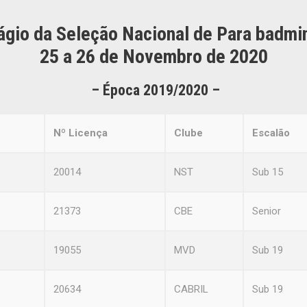
ágio da Seleção Nacional de Para badmi
25 a 26 de Novembro de 2020
– Época 2
019/2020 –
Nº Licença
Clube
Escalão
20014
NST
Sub 15
21373
CBE
Senior
19055
MVD
Sub 19
20634
CABRIL
Sub 19