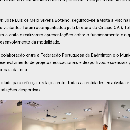
porcionar aos estudantes uma compreensão mais profunda da gestã
r. José Luís de Melo Silveira Botelho, seguindo-se a visita à Piscin
visitantes foram acompanhados pela Diretora do Ginásio CAR, Telma
ram a visita e realizaram apresentações sobre o funcionamento e a
desenvolvimento da modalidade.
 colaboração entre a Federação Portuguesa de Badminton e o Munic
esenvolvimento de projetos educacionais e desportivos, essenciais
ionais da área.
unidade para reforçar os laços entre todas as entidades envolvida
stalações desportivas.