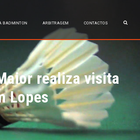
A BADMINTON
ARBITRAGEM
CONTACTOS
aior realiza visita
m Lopes