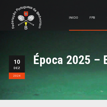
INICIO
FPB
Época 2025 – 
10
DEZ
2024