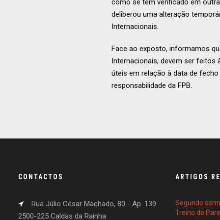
como se tem verificado em outra
deliberou uma alteração temporá
Internacionais.
Face ao exposto, informamos que
Internacionais, devem ser feitos
úteis em relação à data de fech
responsabilidade da FPB.
CONTACTOS
ARTIGOS R
Segundo semin
Rua Júlio César Machado, 80 - Ap. 139
Treino de Par
2500-225 Caldas da Rainha