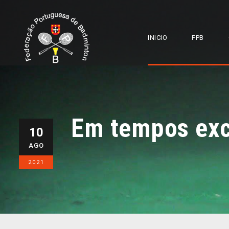
INICIO
FPB
Em tempos exce
10
AGO
2021